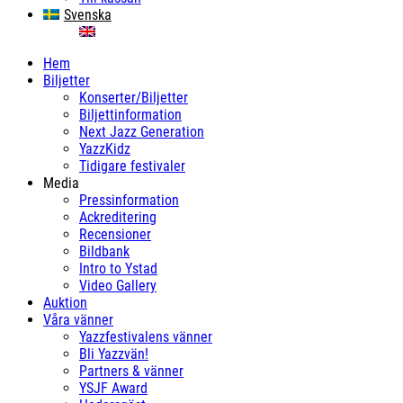
Svenska
English
Hem
Biljetter
Konserter/Biljetter
Biljettinformation
Next Jazz Generation
YazzKidz
Tidigare festivaler
Media
Pressinformation
Ackreditering
Recensioner
Bildbank
Intro to Ystad
Video Gallery
Auktion
Våra vänner
Yazzfestivalens vänner
Bli Yazzvän!
Partners & vänner
YSJF Award