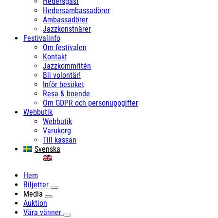
Hedersgäst
Hedersambassadörer
Ambassadörer
Jazzkonstnärer
Festivalinfo
Om festivalen
Kontakt
Jazzkommittén
Bli volontär!
Inför besöket
Resa & boende
Om GDPR och personuppgifter
Webbutik
Webbutik
Varukorg
Till kassan
Svenska
English
Hem
Biljetter
Media
Auktion
Våra vänner