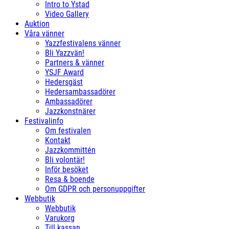
Intro to Ystad
Video Gallery
Auktion
Våra vänner
Yazzfestivalens vänner
Bli Yazzvän!
Partners & vänner
YSJF Award
Hedersgäst
Hedersambassadörer
Ambassadörer
Jazzkonstnärer
Festivalinfo
Om festivalen
Kontakt
Jazzkommittén
Bli volontär!
Inför besöket
Resa & boende
Om GDPR och personuppgifter
Webbutik
Webbutik
Varukorg
Till kassan