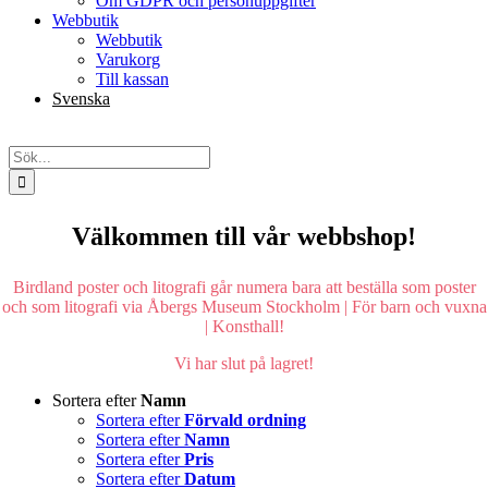
Om GDPR och personuppgifter
Webbutik
Webbutik
Varukorg
Till kassan
Svenska
English
Sök
efter:
Välkommen till vår webbshop!
Birdland poster och litografi går numera bara att beställa som poster
och som litografi via Åbergs Museum Stockholm | För barn och vuxna
| Konsthall!
Vi har slut på lagret!
Sortera efter
Namn
Sortera efter
Förvald ordning
Sortera efter
Namn
Sortera efter
Pris
Sortera efter
Datum