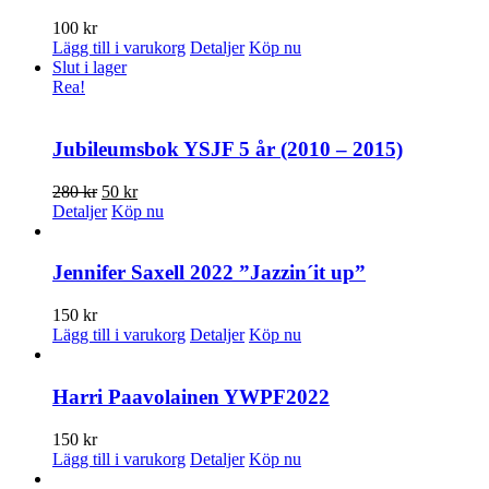
100
kr
Lägg till i varukorg
Detaljer
Köp nu
Slut i lager
Rea!
Jubileumsbok YSJF 5 år (2010 – 2015)
Det
Det
280
kr
50
kr
ursprungliga
nuvarande
Detaljer
Köp nu
priset
priset
var:
är:
280 kr.
50 kr.
Jennifer Saxell 2022 ”Jazzin´it up”
150
kr
Lägg till i varukorg
Detaljer
Köp nu
Harri Paavolainen YWPF2022
150
kr
Lägg till i varukorg
Detaljer
Köp nu