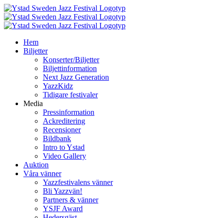
Fortsätt
till
innehållet
Hem
Biljetter
Konserter/Biljetter
Biljettinformation
Next Jazz Generation
YazzKidz
Tidigare festivaler
Media
Pressinformation
Ackreditering
Recensioner
Bildbank
Intro to Ystad
Video Gallery
Auktion
Våra vänner
Yazzfestivalens vänner
Bli Yazzvän!
Partners & vänner
YSJF Award
Hedersgäst