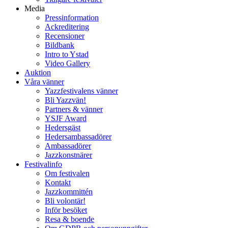
Media
Pressinformation
Ackreditering
Recensioner
Bildbank
Intro to Ystad
Video Gallery
Auktion
Våra vänner
Yazzfestivalens vänner
Bli Yazzvän!
Partners & vänner
YSJF Award
Hedersgäst
Hedersambassadörer
Ambassadörer
Jazzkonstnärer
Festivalinfo
Om festivalen
Kontakt
Jazzkommittén
Bli volontär!
Inför besöket
Resa & boende