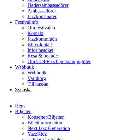
Hedersambassadörer
Ambassadörer
Jazzkonstnärer
Festivalinfo
Om festivalen
Kontakt
Jazzkommittén
Bli volontär!
Inför besöket
Resa & boende
Om GDPR och personuppgifter
Webbutik
Webbutik
Varukorg
Till kassan
Svenska
English
Hem
Biljetter
Konserter/Biljetter
Biljettinformation
Next Jazz Generation
YazzKidz
Tidigare festivaler