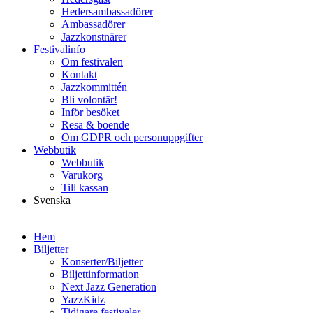
Hedersambassadörer
Ambassadörer
Jazzkonstnärer
Festivalinfo
Om festivalen
Kontakt
Jazzkommittén
Bli volontär!
Inför besöket
Resa & boende
Om GDPR och personuppgifter
Webbutik
Webbutik
Varukorg
Till kassan
Svenska
English
Hem
Biljetter
Konserter/Biljetter
Biljettinformation
Next Jazz Generation
YazzKidz
Tidigare festivaler