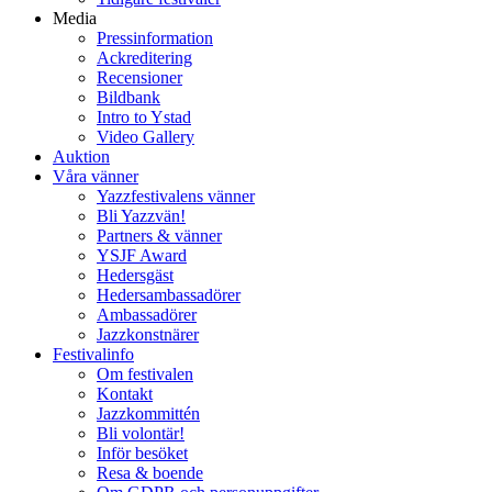
Media
Pressinformation
Ackreditering
Recensioner
Bildbank
Intro to Ystad
Video Gallery
Auktion
Våra vänner
Yazzfestivalens vänner
Bli Yazzvän!
Partners & vänner
YSJF Award
Hedersgäst
Hedersambassadörer
Ambassadörer
Jazzkonstnärer
Festivalinfo
Om festivalen
Kontakt
Jazzkommittén
Bli volontär!
Inför besöket
Resa & boende