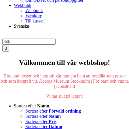
Om GDPR och personuppgifter
Webbutik
Webbutik
Varukorg
Till kassan
Svenska
English
Sök
efter:
Välkommen till vår webbshop!
Birdland poster och litografi går numera bara att beställa som poster
och som litografi via Åbergs Museum Stockholm | För barn och vuxna
| Konsthall!
Vi har slut på lagret!
Sortera efter
Namn
Sortera efter
Förvald ordning
Sortera efter
Namn
Sortera efter
Pris
Sortera efter
Datum