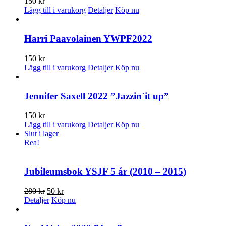
150
kr
Lägg till i varukorg
Detaljer
Köp nu
Harri Paavolainen YWPF2022
150
kr
Lägg till i varukorg
Detaljer
Köp nu
Jennifer Saxell 2022 ”Jazzin´it up”
150
kr
Lägg till i varukorg
Detaljer
Köp nu
Slut i lager
Rea!
Jubileumsbok YSJF 5 år (2010 – 2015)
Det
Det
280
kr
50
kr
ursprungliga
nuvarande
Detaljer
Köp nu
priset
priset
var:
är: