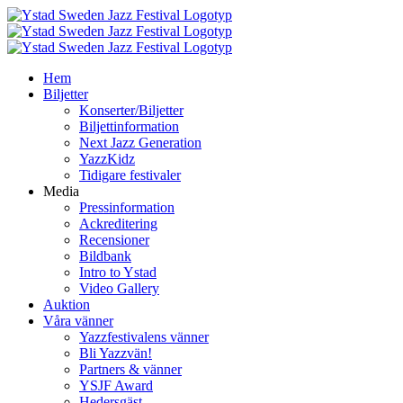
Fortsätt
till
innehållet
Hem
Biljetter
Konserter/Biljetter
Biljettinformation
Next Jazz Generation
YazzKidz
Tidigare festivaler
Media
Pressinformation
Ackreditering
Recensioner
Bildbank
Intro to Ystad
Video Gallery
Auktion
Våra vänner
Yazzfestivalens vänner
Bli Yazzvän!
Partners & vänner
YSJF Award
Hedersgäst