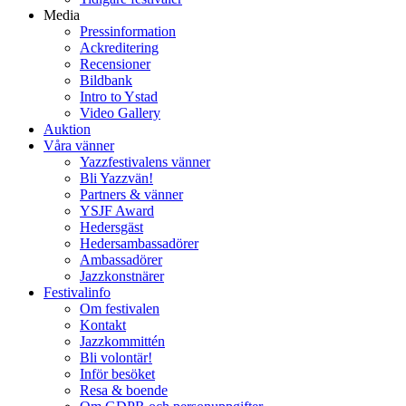
Media
Pressinformation
Ackreditering
Recensioner
Bildbank
Intro to Ystad
Video Gallery
Auktion
Våra vänner
Yazzfestivalens vänner
Bli Yazzvän!
Partners & vänner
YSJF Award
Hedersgäst
Hedersambassadörer
Ambassadörer
Jazzkonstnärer
Festivalinfo
Om festivalen
Kontakt
Jazzkommittén
Bli volontär!
Inför besöket
Resa & boende