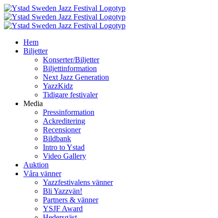
Fortsätt
till
innehållet
Hem
Biljetter
Konserter/Biljetter
Biljettinformation
Next Jazz Generation
YazzKidz
Tidigare festivaler
Media
Pressinformation
Ackreditering
Recensioner
Bildbank
Intro to Ystad
Video Gallery
Auktion
Våra vänner
Yazzfestivalens vänner
Bli Yazzvän!
Partners & vänner
YSJF Award
Hedersgäst