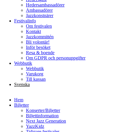
Hedersambassadörer
Ambassadörer
Jazzkonstnärer
Festivalinfo
Om festivalen
Kontakt
Jazzkommittén
Bli volontär!
Inför besöket
Resa & boende
Om GDPR och personuppgifter
Webbutik
Webbutik
Varukorg
Till kassan
Svenska
English
Hem
Biljetter
Konserter/Biljetter
Biljettinformation
Next Jazz Generation
YazzKidz
Tidigare festivaler