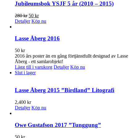
Jubileumsbok YSJF 5 år (2010 – 2015)
Det
Det
280
kr
50
kr
ursprungliga
nuvarande
Detaljer
Köp nu
priset
priset
var:
är:
280 kr.
50 kr.
Lasse Åberg 2016
50
kr
2016 års poster än en gång förtjänstfullt designad av Lasse
Åberg - ett samlarobjekt!
Lägg till i varukorg
Detaljer
Köp nu
Slut i lager
Lasse Åberg 2015 ”Birdland” Litografi
2,400
kr
Detaljer
Köp nu
Owe Gustafson 2017 ”Tunggung”
50
kr