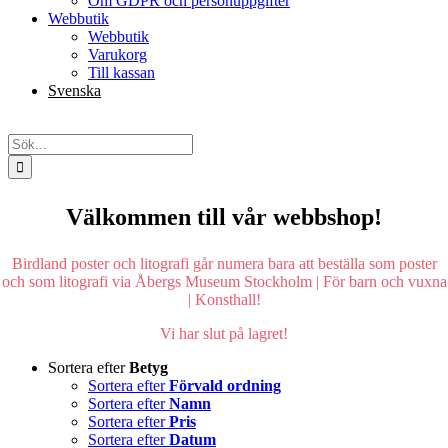
Om GDPR och personuppgifter
Webbutik
Webbutik
Varukorg
Till kassan
Svenska
English
Sök
efter:
Välkommen till vår webbshop!
Birdland poster och litografi går numera bara att beställa som poster
och som litografi via Åbergs Museum Stockholm | För barn och vuxna
| Konsthall!
Vi har slut på lagret!
Sortera efter
Betyg
Sortera efter
Förvald ordning
Sortera efter
Namn
Sortera efter
Pris
Sortera efter
Datum