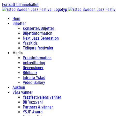
Fortsätt till innehållet
Hem
Biljetter
Konserter/Biljetter
Biljettinformation
Next Jazz Generation
YazzKidz
Tidigare festivaler
Media
Pressinformation
Ackreditering
Recensioner
Bildbank
Intro to Ystad
Video Gallery
Auktion
Våra vänner
Yazzfestivalens vänner
Bli Yazzvän!
Partners & vänner
YSJF Award