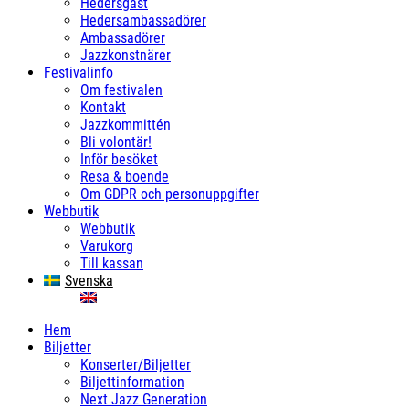
Hedersgäst
Hedersambassadörer
Ambassadörer
Jazzkonstnärer
Festivalinfo
Om festivalen
Kontakt
Jazzkommittén
Bli volontär!
Inför besöket
Resa & boende
Om GDPR och personuppgifter
Webbutik
Webbutik
Varukorg
Till kassan
Svenska
English
Hem
Biljetter
Konserter/Biljetter
Biljettinformation
Next Jazz Generation