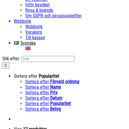
Inför besöket
Resa & boende
Om GDPR och personuppgifter
Webbutik
Webbutik
Varukorg
Till kassan
Svenska
English
Sök efter:
Sortera efter
Popularitet
Sortera efter
Förvald ordning
Sortera efter
Namn
Sortera efter
Pris
Sortera efter
Datum
Sortera efter
Popularitet
Sortera efter
Betyg