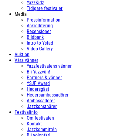
YazzKidz
Tidigare festivaler
Media
Pressinformation
Ackreditering
Recensioner
Bildbank
Intro to Ystad
Video Gallery
Auktion
Våra vänner
Yazzfestivalens vänner
Bli Yazzvän!
Partners & vänner
YSJF Award
Hedersgäst
Hedersambassadörer
Ambassadörer
Jazzkonstnärer
Festivalinfo
Om festivalen
Kontakt
Jazzkommittén
Bli volontär!