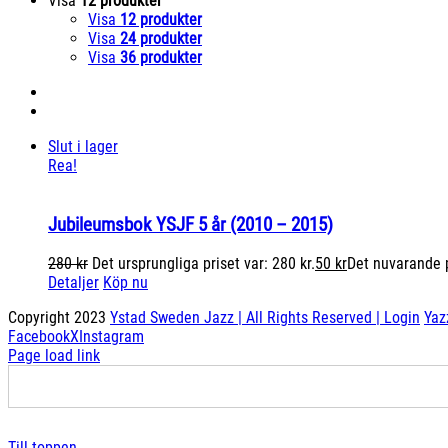
Visa
12 produkter
Visa
12 produkter
Visa
24 produkter
Visa
36 produkter
Slut i lager
Rea!
Jubileumsbok YSJF 5 år (2010 – 2015)
280
kr
Det ursprungliga priset var: 280 kr.
50
kr
Det nuvarande pr
Detaljer
Köp nu
Copyright 2023
Ystad Sweden Jazz | All Rights Reserved |
Login
Yaz
Facebook
X
Instagram
Page load link
Till toppen