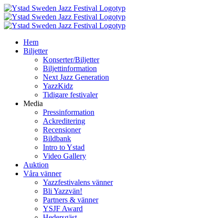
Fortsätt
till
innehållet
Hem
Biljetter
Konserter/Biljetter
Biljettinformation
Next Jazz Generation
YazzKidz
Tidigare festivaler
Media
Pressinformation
Ackreditering
Recensioner
Bildbank
Intro to Ystad
Video Gallery
Auktion
Våra vänner
Yazzfestivalens vänner
Bli Yazzvän!
Partners & vänner
YSJF Award
Hedersgäst