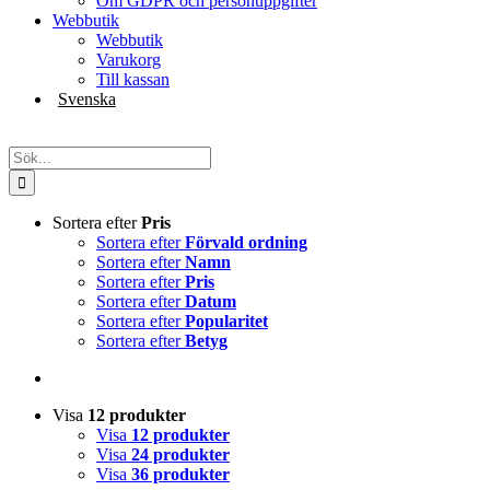
Om GDPR och personuppgifter
Webbutik
Webbutik
Varukorg
Till kassan
Svenska
English
Sök
efter:
Sortera efter
Pris
Sortera efter
Förvald ordning
Sortera efter
Namn
Sortera efter
Pris
Sortera efter
Datum
Sortera efter
Popularitet
Sortera efter
Betyg
Visa
12 produkter
Visa
12 produkter
Visa
24 produkter
Visa
36 produkter