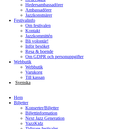
Hedersambassadörer
Ambassadörer
Jazzkonstnärer
Festivalinfo
Om festivalen
Kontakt
Jazzkommittén
Bli volontär!
Inför besöket
Resa & boende
Om GDPR och personuppgifter
Webbutik
Webbutik
Varukorg
Till kassan
Svenska
English
Hem
Biljetter
Konserter/Biljetter
Biljettinformation
Next Jazz Generation
YazzKidz
Tidigare festivaler