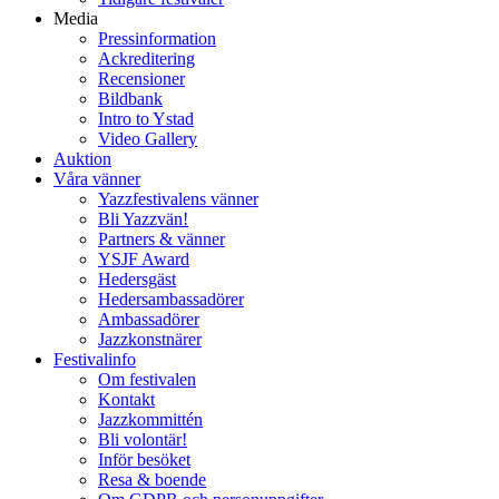
Media
Pressinformation
Ackreditering
Recensioner
Bildbank
Intro to Ystad
Video Gallery
Auktion
Våra vänner
Yazzfestivalens vänner
Bli Yazzvän!
Partners & vänner
YSJF Award
Hedersgäst
Hedersambassadörer
Ambassadörer
Jazzkonstnärer
Festivalinfo
Om festivalen
Kontakt
Jazzkommittén
Bli volontär!
Inför besöket
Resa & boende