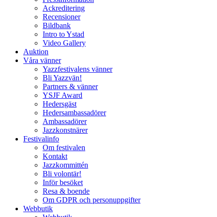
Ackreditering
Recensioner
Bildbank
Intro to Ystad
Video Gallery
Auktion
Våra vänner
Yazzfestivalens vänner
Bli Yazzvän!
Partners & vänner
YSJF Award
Hedersgäst
Hedersambassadörer
Ambassadörer
Jazzkonstnärer
Festivalinfo
Om festivalen
Kontakt
Jazzkommittén
Bli volontär!
Inför besöket
Resa & boende
Om GDPR och personuppgifter
Webbutik