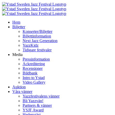
Fortsätt
till
innehållet
Hem
Biljetter
Konserter/Biljetter
Biljettinformation
Next Jazz Generation
YazzKidz
Tidigare festivaler
Media
Pressinformation
Ackreditering
Recensioner
Bildbank
Intro to Ystad
Video Gallery
Auktion
Våra vänner
Yazzfestivalens vänner
Bli Yazzvän!
Partners & vänner
YSJF Award
Hedersgäst