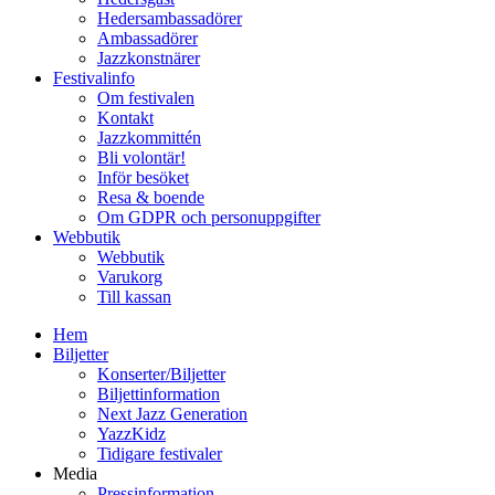
Hedersambassadörer
Ambassadörer
Jazzkonstnärer
Festivalinfo
Om festivalen
Kontakt
Jazzkommittén
Bli volontär!
Inför besöket
Resa & boende
Om GDPR och personuppgifter
Webbutik
Webbutik
Varukorg
Till kassan
Hem
Biljetter
Konserter/Biljetter
Biljettinformation
Next Jazz Generation
YazzKidz
Tidigare festivaler
Media
Pressinformation