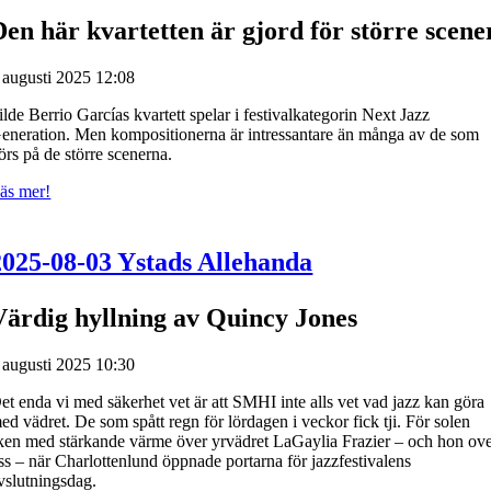
Den här kvartetten är gjord för större scene
 augusti 2025 12:08
ilde Berrio Garcías kvartett spelar i festivalkategorin Next Jazz
eneration. Men kompositionerna är intressantare än många av de som
örs på de större scenerna.
äs mer!
2025-08-03 Ystads Allehanda
Värdig hyllning av Quincy Jones
 augusti 2025 10:30
et enda vi med säkerhet vet är att SMHI inte alls vet vad jazz kan göra
ed vädret. De som spått regn för lördagen i veckor fick tji. För solen
ken med stärkande värme över yrvädret LaGaylia Frazier – och hon ov
ss – när Charlottenlund öppnade portarna för jazzfestivalens
vslutningsdag.