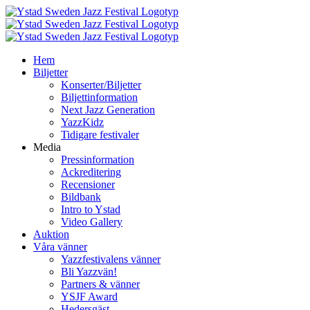
Fortsätt
till
innehållet
Hem
Biljetter
Konserter/Biljetter
Biljettinformation
Next Jazz Generation
YazzKidz
Tidigare festivaler
Media
Pressinformation
Ackreditering
Recensioner
Bildbank
Intro to Ystad
Video Gallery
Auktion
Våra vänner
Yazzfestivalens vänner
Bli Yazzvän!
Partners & vänner
YSJF Award
Hedersgäst