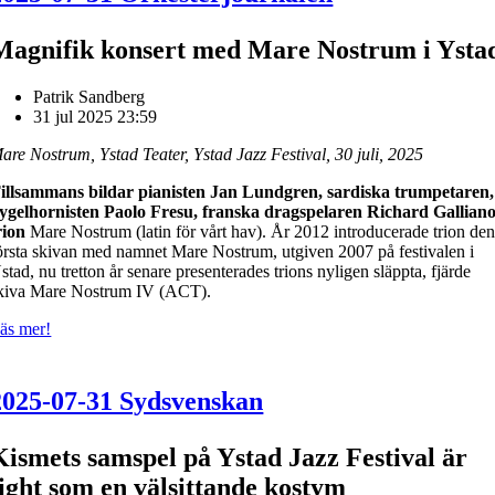
Magnifik konsert med Mare Nostrum i Ysta
Patrik Sandberg
31 jul 2025 23:59
are Nostrum, Ystad Teater, Ystad Jazz Festival, 30 juli, 2025
illsammans bildar pianisten Jan Lundgren, sardiska trumpetaren,
lygelhornisten Paolo Fresu, franska dragspelaren Richard Gallian
rion
Mare Nostrum (latin för vårt hav). År 2012 introducerade trion de
örsta skivan med namnet Mare Nostrum, utgiven 2007 på festivalen i
stad, nu tretton år senare presenterades trions nyligen släppta, fjärde
kiva Mare Nostrum IV (ACT).
äs mer!
2025-07-31 Sydsvenskan
Kismets samspel på Ystad Jazz Festival är
tight som en välsittande kostym