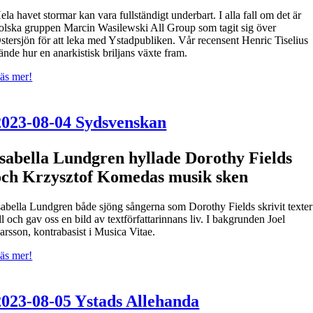
ela havet stormar kan vara fullständigt underbart. I alla fall om det är
olska gruppen Marcin Wasilewski All Group som tagit sig över
stersjön för att leka med Ystadpubliken. Vår recensent Henric Tiselius
ände hur en anarkistisk briljans växte fram.
äs mer!
2023-08-04 Sydsvenskan
Isabella Lundgren hyllade Dorothy Fields
och Krzysztof Komedas musik sken
sabella Lundgren både sjöng sångerna som Dorothy Fields skrivit texter
ill och gav oss en bild av textförfattarinnans liv. I bakgrunden Joel
arsson, kontrabasist i Musica Vitae.
äs mer!
2023-08-05 Ystads Allehanda