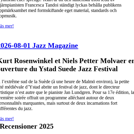
tjärnpianisten Francesca Tandoi ständigt lyckas behålla publikens
ppmärksamhet med formskiftande eget material, standards och
opmusik.
äs mer!
2026-08-01 Jazz Magazine
Kurt Rosenwinkel et Niels Petter Molvaer e
ouverture du Ystad Suede Jazz Festival
 l’extrême sud de la Suède (à une heure de Malmö environ), la petite
ité médiévale d’Ystad abrite un festival de jazz, dont le directeur
rtistique n’est autre que le pianiste Jan Lundgren. Pour sa 17e édition, l
remière soirée offrait un programme alléchant autour de deux
ersonnalités marquantes, mais surtout de deux incarnations fort
ifférentes du jazz.
äs mer!
Recensioner 2025