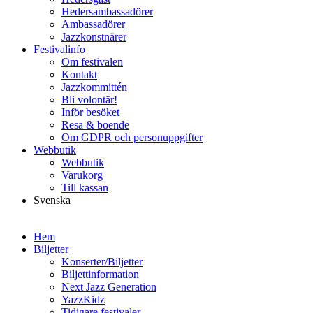
Hedersambassadörer
Ambassadörer
Jazzkonstnärer
Festivalinfo
Om festivalen
Kontakt
Jazzkommittén
Bli volontär!
Inför besöket
Resa & boende
Om GDPR och personuppgifter
Webbutik
Webbutik
Varukorg
Till kassan
Svenska
English
Hem
Biljetter
Konserter/Biljetter
Biljettinformation
Next Jazz Generation
YazzKidz
Tidigare festivaler