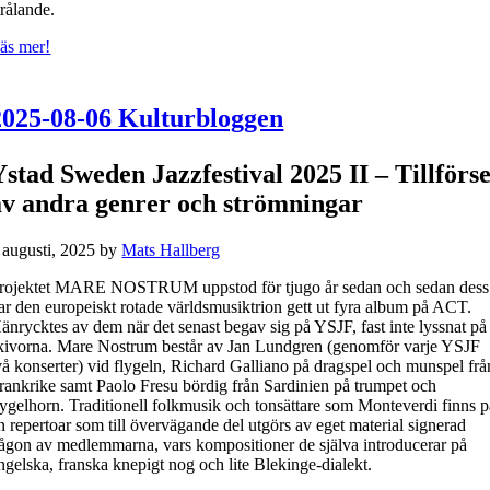
trålande.
äs mer!
2025-08-06 Kulturbloggen
Ystad Sweden Jazzfestival 2025 II – Tillförse
av andra genrer och strömningar
 augusti, 2025
by
Mats Hallberg
rojektet MARE NOSTRUM uppstod för tjugo år sedan och sedan dess
ar den europeiskt rotade världsmusiktrion gett ut fyra album på ACT.
änrycktes av dem när det senast begav sig på YSJF, fast inte lyssnat på
kivorna. Mare Nostrum består av Jan Lundgren (genomför varje YSJF
vå konserter) vid flygeln, Richard Galliano på dragspel och munspel frå
rankrike samt Paolo Fresu bördig från Sardinien på trumpet och
lygelhorn. Traditionell folkmusik och tonsättare som Monteverdi finns 
n repertoar som till övervägande del utgörs av eget material signerad
ågon av medlemmarna, vars kompositioner de själva introducerar på
ngelska, franska knepigt nog och lite Blekinge-dialekt.