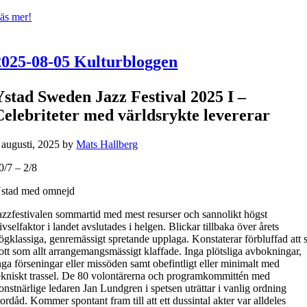
äs mer!
2025-08-05 Kulturbloggen
Ystad Sweden Jazz Festival 2025 I –
Celebriteter med världsrykte levererar
 augusti, 2025
by
Mats Hallberg
0/7 – 2/8
stad med omnejd
azzfestivalen sommartid med mest resurser och sannolikt högst
rivselfaktor i landet avslutades i helgen. Blickar tillbaka över årets
ögklassiga, genremässigt spretande upplaga. Konstaterar förbluffad att 
ott som allt arrangemangsmässigt klaffade. Inga plötsliga avbokningar,
nga förseningar eller missöden samt obefintligt eller minimalt med
ekniskt trassel. De 80 volontärerna och programkommittén med
onstnärlige ledaren Jan Lundgren i spetsen uträttar i vanlig ordning
tordåd. Kommer spontant fram till att ett dussintal akter var alldeles