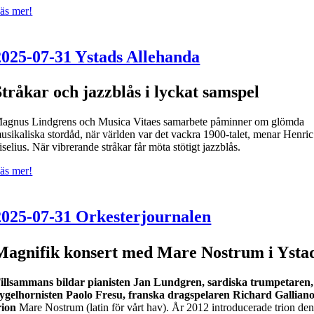
äs mer!
2025-07-31 Ystads Allehanda
Stråkar och jazzblås i lyckat samspel
agnus Lindgrens och Musica Vitaes samarbete påminner om glömda
usikaliska stordåd, när världen var det vackra 1900-talet, menar Henric
iselius. När vibrerande stråkar får möta stötigt jazzblås.
äs mer!
2025-07-31 Orkesterjournalen
Magnifik konsert med Mare Nostrum i Ysta
illsammans bildar pianisten Jan Lundgren, sardiska trumpetaren,
lygelhornisten Paolo Fresu, franska dragspelaren Richard Gallian
rion
Mare Nostrum (latin för vårt hav). År 2012 introducerade trion de