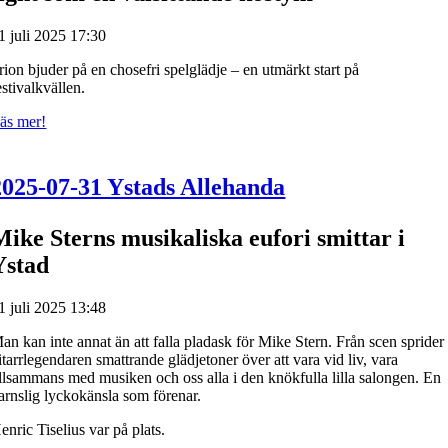
1 juli 2025 17:30
rion bjuder på en chosefri spelglädje – en utmärkt start på
estivalkvällen.
äs mer!
2025-07-31 Ystads Allehanda
Mike Sterns musikaliska eufori smittar i
Ystad
1 juli 2025 13:48
an kan inte annat än att falla pladask för Mike Stern. Från scen sprider
itarrlegendaren smattrande glädjetoner över att vara vid liv, vara
illsammans med musiken och oss alla i den knökfulla lilla salongen. En
arnslig lyckokänsla som förenar.
enric Tiselius var på plats.