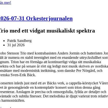
äs mer!
2026-07-31 Orkesterjournalen
Trio med ett vidgat musikaliskt spektra
Patrik Sandberg
31 jul 2026
obo Stenson Trio med kontrabasisten Anders Jormin och batteristen Jo
ält är numera en stabil treenighet med en enastående uttrycksfullhet so
ignum. Trion har en förmåga att kontinuerligt vidga sitt musikaliska
pektra och har på senare år rört sig ledigt mot musik skriven av nordisk
onsättare med modernistisk inriktning, som danske Per Nörgård, och
venska Sven-Erik Bäck.
onserten inleds just med ett av Bäcks verk, a cappella-körstycket Våre
et är genomgående en kontemplativ konsert som trion denna gång
resenterar. Anslagen är precisa och omsorgsfulla, fyllda av detaljer och
väntade och subtila finesser. Det melodiska är djupt varierat trots relativ
å harmoniskiften.