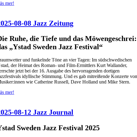
äs mer!
2025-08-08 Jazz Zeitung
Die Ruhe, die Tiefe und das Möwengeschrei:
das „Ystad Sweden Jazz Festival“
raumwetter und funkelnde Töne an vier Tagen: Im südschwedischen
stad, der Heimat des Roman- und Film-Ermittlers Kurt Wallander,
errschte jetzt bei der 16. Ausgabe des hervorragenden dortigen
azzfestivals idyllische Stimmung. Und es gab mitreißende Konzerte vo
usiker:innen wie Catherine Russell, Dave Holland und Mike Stern.
äs mer!
2025-08-12 Jazz Journal
Ystad Sweden Jazz Festival 2025