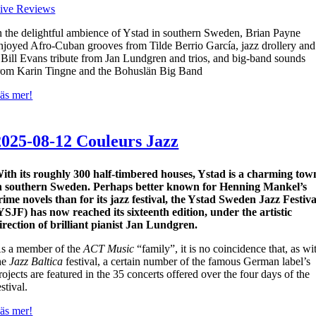
ive Reviews
n the delightful ambience of Ystad in southern Sweden, Brian Payne
njoyed Afro-Cuban grooves from Tilde Berrio García, jazz drollery and
 Bill Evans tribute from Jan Lundgren and trios, and big-band sounds
rom Karin Tingne and the Bohuslän Big Band
äs mer!
2025-08-12 Couleurs Jazz
ith its roughly
300 half-timbered houses, Ystad is a charming tow
n southern Sweden. Perhaps better known for Henning Mankel’s
rime novels than for its jazz festival, the Ystad Sweden Jazz Festiva
YSJF) has now reached its sixteenth edition, under the artistic
irection of brilliant pianist Jan Lundgren.
s a member of the
ACT Music
“family”, it is no coincidence that, as wi
he
Jazz Baltica
festival, a certain number of the famous German label’s
rojects are featured in the 35 concerts offered over the four days of the
estival.
äs mer!