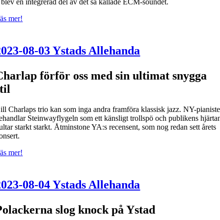
 blev en integrerad del av det så kallade ECM-soundet.
äs mer!
2023-08-03 Ystads Allehanda
Charlap förför oss med sin ultimat snygga
til
ill Charlaps trio kan som inga andra framföra klassisk jazz. NY-pianist
ehandlar Steinwayflygeln som ett känsligt trollspö och publikens hjärta
ultar starkt starkt. Åtminstone YA:s recensent, som nog redan sett årets
onsert.
äs mer!
2023-08-04 Ystads Allehanda
Polackerna slog knock på Ystad