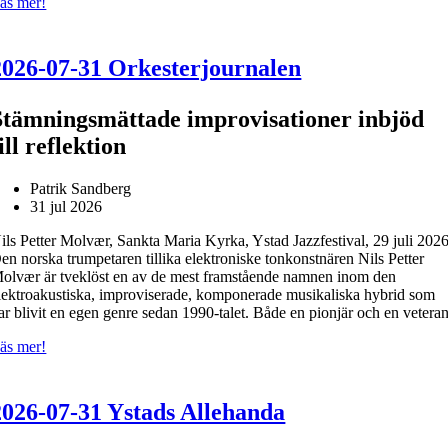
äs mer!
2026-07-31 Orkesterjournalen
Stämningsmättade improvisationer inbjöd
ill reflektion
Patrik Sandberg
31 jul 2026
ils Petter Molvær, Sankta Maria Kyrka, Ystad Jazzfestival, 29 juli 2026
en norska trumpetaren tillika elektroniske tonkonstnären Nils Petter
olvær är tveklöst en av de mest framstående namnen inom den
lektroakustiska, improviserade, komponerade musikaliska hybrid som
ar blivit en egen genre sedan 1990-talet. Både en pionjär och en veteran
äs mer!
2026-07-31 Ystads Allehanda