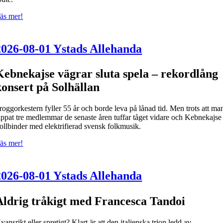
äs mer!
2026-08-01 Ystads Allehanda
Kebnekajse vägrar sluta spela – rekordlång
konsert på Solhällan
roggorkestern fyller 55 år och borde leva på lånad tid. Men trots att ma
appat tre medlemmar de senaste åren tuffar tåget vidare och Kebnekajse
rollbinder med elektrifierad svensk folkmusik.
äs mer!
2026-08-01 Ystads Allehanda
Aldrig tråkigt med Francesca Tandoi
yansrikt eller spretigt? Klart är att den italienska trion ledd av