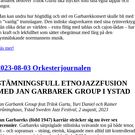
arbarek behöver Trilok Gurtu lika mycket som sina egna läppar och
ungor.
an kan undra hur högtidlig och stel en Garbarekkonsert skulle bli med
n ”vanlig” trumslagare. Den indiske slagverkaren med sina rytmverkty
rån olika delar av världen – extra flitig med tablas och cajon-lådan – har
n kraft och lekfullhet som sätter obegränsat med färg på den
ymnälskande norrmannens musik.
äs mer!
2023-08-03 Orkesterjournalen
STÄMNINGSFULL ETNOJAZZFUSION
MED JAN GARBAREK GROUP I YSTAD
an Garbarek Group feat.Trilok Gurtu, Yuri Daniel och Rainer
rûninghaus, Ystad Sweden Jazz Festival, 2 augusti, 2023
an Garbareks (född 1947) karriär sträcker sig nu över sex
ecennier
. Garbareks särpräglade stilistiska svävande ton på både tenor,
lt – och sopransax – sträng, eterisk, klagande men alltid tätt kontrollera