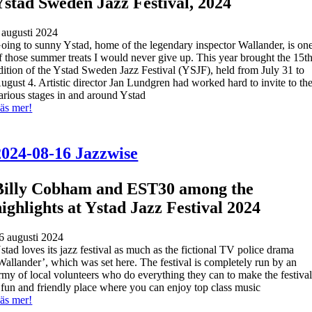
Ystad Sweden Jazz Festival, 2024
 augusti 2024
oing to sunny Ystad, home of the legendary inspector Wallander, is on
f those summer treats I would never give up. This year brought the 15t
dition of the Ystad Sweden Jazz Festival (YSJF), held from July 31 to
ugust 4. Artistic director Jan Lundgren had worked hard to invite to th
arious stages in and around Ystad
äs mer!
2024-08-16 Jazzwise
Billy Cobham and EST30 among the
highlights at Ystad Jazz Festival 2024
6 augusti 2024
stad loves its jazz festival as much as the fictional TV police drama
Wallander’, which was set here. The festival is completely run by an
rmy of local volunteers who do everything they can to make the festiva
 fun and friendly place where you can enjoy top class music
äs mer!