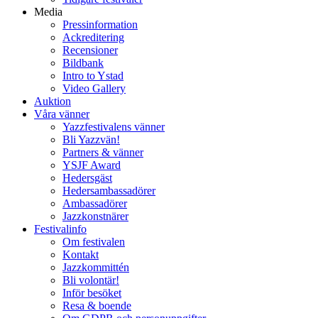
Media
Pressinformation
Ackreditering
Recensioner
Bildbank
Intro to Ystad
Video Gallery
Auktion
Våra vänner
Yazzfestivalens vänner
Bli Yazzvän!
Partners & vänner
YSJF Award
Hedersgäst
Hedersambassadörer
Ambassadörer
Jazzkonstnärer
Festivalinfo
Om festivalen
Kontakt
Jazzkommittén
Bli volontär!
Inför besöket
Resa & boende