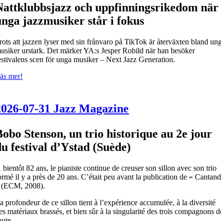
Nattklubbsjazz och uppfinningsrikedom när
unga jazzmusiker står i fokus
rots att jazzen lyser med sin frånvaro på TikTok är återväxten bland un
usiker urstark. Det märker YA:s Jesper Robild när han besöker
estivalens scen för unga musiker – Next Jazz Generation.
äs mer!
2026-07-31 Jazz Magazine
Bobo Stenson, un trio historique au 2e jour
du festival d’Ystad (Suède)
 bientôt 82 ans, le pianiste continue de creuser son sillon avec son trio
ormé il y a près de 20 ans. C’était peu avant la publication de « Cantan
 (ECM, 2008).
a profondeur de ce sillon tient à l’expérience accumulée, à la diversité
es matériaux brassés, et bien sûr à la singularité des trois compagnons d
oute.