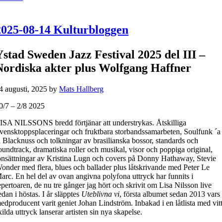
2025-08-14 Kulturbloggen
Ystad Sweden Jazz Festival 2025 del III –
Nordiska akter plus Wolfgang Haffner
4 augusti, 2025
by
Mats Hallberg
0/7 – 2/8 2025
ISA NILSSONS bredd förtjänar att understrykas. Åtskilliga
vensktoppsplaceringar och fruktbara storbandssamarbeten, Soulfunk ´a
a Blacknuss och tolkningar av brasilianska bossor, standards och
oundtrack, dramatiska roller och musikal, visor och poppiga original,
onsättningar av Kristina Lugn och covers på Donny Hathaway, Stevie
onder med flera, blues och ballader plus låtskrivande med Peter Le
arc. En hel del av ovan angivna polyfona uttryck har funnits i
epertoaren, de nu tre gånger jag hört och skrivit om Lisa Nilsson live
edan i höstas. I år släpptes
Uteblivna vi
, första albumet sedan 2013 vars
edproducent varit geniet Johan Lindström. Inbakad i en låtlista med vit
kilda uttryck lanserar artisten sin nya skapelse.