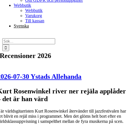
Om GDPR och personuppgifter
Webbutik
Webbutik
Varukorg
Till kassan
Svenska
English
Sök
efter:
Recensioner 2026
2026-07-30 Ystads Allehanda
Kurt Rosenwinkel river ner rejäla applåder
– det är han värd
är världsgitarristen Kurt Rosenwinkel återvänder till jazzfestivalen har
et blivit en rejäl miss i programmet. Men det glöms helt bort efter en
ärldsklassuppvisning i samspelthet mellan de fyra musikerna på scen.