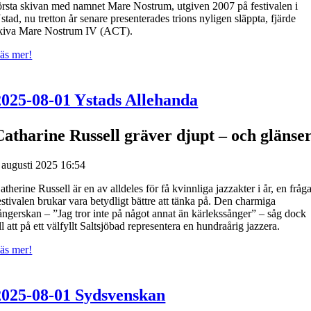
örsta skivan med namnet Mare Nostrum, utgiven 2007 på festivalen i
stad, nu tretton år senare presenterades trions nyligen släppta, fjärde
kiva Mare Nostrum IV (ACT).
äs mer!
2025-08-01 Ystads Allehanda
Catharine Russell gräver djupt – och glänse
 augusti 2025 16:54
atherine Russell är en av alldeles för få kvinnliga jazzakter i år, en fråg
estivalen brukar vara betydligt bättre att tänka på. Den charmiga
ångerskan – ”Jag tror inte på något annat än kärlekssånger” – såg dock
ill att på ett välfyllt Saltsjöbad representera en hundraårig jazzera.
äs mer!
2025-08-01 Sydsvenskan