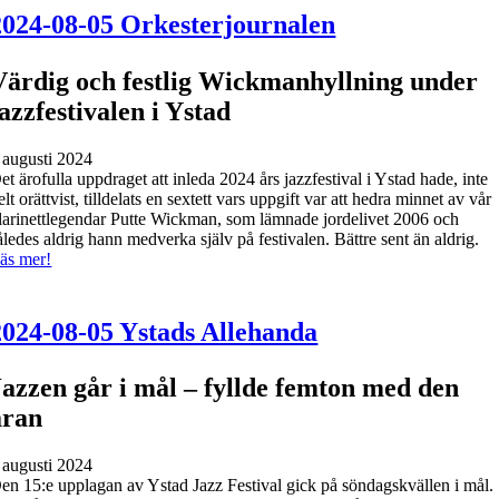
2024-08-05 Orkesterjournalen
Värdig och festlig Wickmanhyllning under
jazzfestivalen i Ystad
 augusti 2024
et ärofulla uppdraget att inleda 2024 års jazzfestival i Ystad hade, inte
elt orättvist, tilldelats en sextett vars uppgift var att hedra minnet av vår
larinettlegendar Putte Wickman, som lämnade jordelivet 2006 och
åledes aldrig hann medverka själv på festivalen. Bättre sent än aldrig.
äs mer!
2024-08-05 Ystads Allehanda
Jazzen går i mål – fyllde femton med den
äran
 augusti 2024
en 15:e upplagan av Ystad Jazz Festival gick på söndagskvällen i mål.