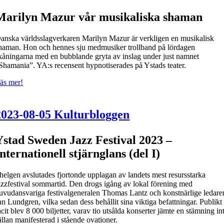
Marilyn Mazur vår musikaliska shaman
anska världsslagverkaren Marilyn Mazur är verkligen en musikalisk
haman. Hon och hennes sju medmusiker trollband på lördagen
kåningarna med en bubblande gryta av inslag under just namnet
Shamania”. YA:s recensent hypnotiserades på Ystads teater.
äs mer!
2023-08-05 Kulturbloggen
Ystad Sweden Jazz Festival 2023 –
Internationell stjärnglans (del I)
 helgen avslutades fjortonde upplagan av landets mest resursstarka
azzfestival sommartid. Den drogs igång av lokal förening med
uvudansvariga festivalgeneralen Thomas Lantz och konstnärlige ledare
an Lundgren, vilka sedan dess behållit sina viktiga befattningar. Publikt
acit blev 8 000 biljetter, varav tio utsålda konserter jämte en stämning in
ällan manifesterad i stående ovationer.