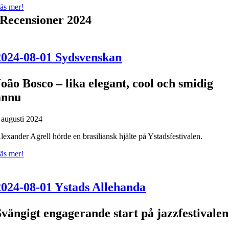
äs mer!
Recensioner 2024
2024-08-01 Sydsvenskan
João Bosco – lika elegant, cool och smidig
ännu
 augusti 2024
lexander Agrell hörde en brasiliansk hjälte på Ystadsfestivalen.
äs mer!
2024-08-01 Ystads Allehanda
Svängigt engagerande start på jazzfestivalen