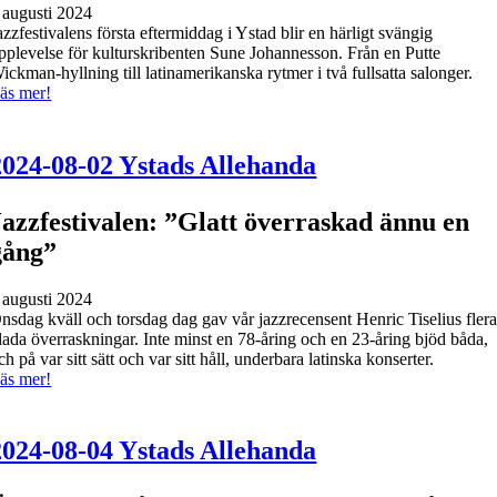
 augusti 2024
azzfestivalens första eftermiddag i Ystad blir en härligt svängig
pplevelse för kulturskribenten Sune Johannesson. Från en Putte
ickman-hyllning till latinamerikanska rytmer i två fullsatta salonger.
äs mer!
2024-08-02 Ystads Allehanda
Jazzfestivalen: ”Glatt överraskad ännu en
gång”
 augusti 2024
nsdag kväll och torsdag dag gav vår jazzrecensent Henric Tiselius fler
lada överraskningar. Inte minst en 78-åring och en 23-åring bjöd båda,
ch på var sitt sätt och var sitt håll, underbara latinska konserter.
äs mer!
2024-08-04 Ystads Allehanda