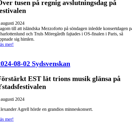
Över tusen på regnig avslutningsdag på
festivalen
 augusti 2024
agom till att isländska Mezzoforto på söndagen inledde konsertdagen p
harlottenlund och Truls Möregårdh fajtades i OS-finalen i Paris, så
ppnade sig himlen.
äs mer!
2024-08-02 Sydsvenskan
Förstärkt EST lät trions musik glänsa på
Ystadsfestivalen
 augusti 2024
lexander Agrell hörde en grandios minneskonsert.
äs mer!