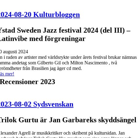
2024-08-20 Kulturbloggen
Ystad Sweden Jazz festival 2024 (del III) –
Latinvibe med förgreningar
0 augusti 2024
n i raden av artister med världsrykte under årets festival brukar nämnas 
amma andetag som Gilberto Gil och Milton Nascimento , två
erömdheter från Brasilien jag äger cd med.
äs mer!
Recensioner 2023
2023-08-02 Sydsvenskan
Trilok Gurtu är Jan Garbareks skyddsängel
lexander Agrell är musikkritiker och skribent på kultursidan. Jan