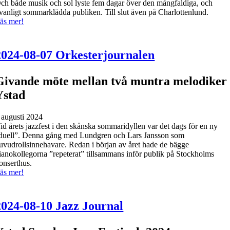
ch både musik och sol lyste fem dagar över den mångfaldiga, och
vanligt sommarklädda publiken. Till slut även på Charlottenlund.
äs mer!
2024-08-07 Orkesterjournalen
Givande möte mellan två muntra melodiker 
Ystad
 augusti 2024
id årets jazzfest i den skånska sommaridyllen var det dags för en ny
duell”. Denna gång med Lundgren och Lars Jansson som
uvudrollsinnehavare. Redan i början av året hade de bägge
ianokollegorna ”repeterat” tillsammans inför publik på Stockholms
onserthus.
äs mer!
2024-08-10 Jazz Journal