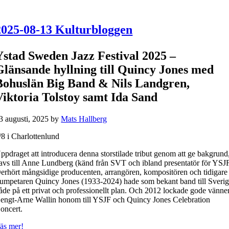
2025-08-13 Kulturbloggen
Ystad Sweden Jazz Festival 2025 –
Glänsande hyllning till Quincy Jones med
Bohuslän Big Band & Nils Landgren,
Viktoria Tolstoy samt Ida Sand
3 augusti, 2025
by
Mats Hallberg
/8 i Charlottenlund
ppdraget att introducera denna storstilade tribut genom att ge bakgrund
avs till Anne Lundberg (känd från SVT och ibland presentatör för YSJ
erhört mångsidige producenten, arrangören, kompositören och tidigare
rumpetaren Quincy Jones (1933-2024) hade som bekant band till Sveri
åde på ett privat och professionellt plan. Och 2012 lockade gode vänne
engt-Arne Wallin honom till YSJF och Quincy Jones Celebration
oncert.
äs mer!