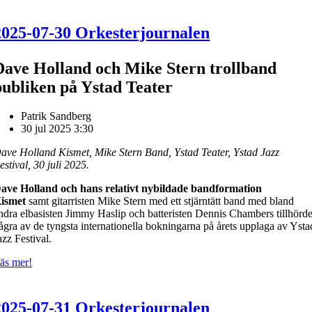
2025-07-30 Orkesterjournalen
Dave Holland och Mike Stern trollband
publiken på Ystad Teater
Patrik Sandberg
30 jul 2025 3:30
ave Holland Kismet, Mike Stern Band, Ystad Teater, Ystad Jazz
estival, 30 juli 2025.
ave Holland och hans relativt nybildade bandformation
ismet
samt gitarristen Mike Stern med ett stjärntätt band med bland
ndra elbasisten Jimmy Haslip och batteristen Dennis Chambers tillhörd
ågra av de tyngsta internationella bokningarna på årets upplaga av Ysta
azz Festival.
äs mer!
2025-07-31 Orkesterjournalen