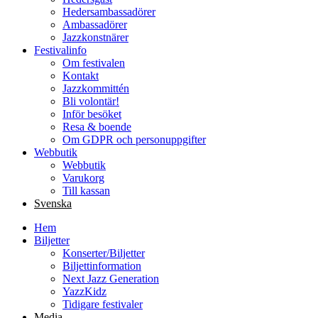
Hedersambassadörer
Ambassadörer
Jazzkonstnärer
Festivalinfo
Om festivalen
Kontakt
Jazzkommittén
Bli volontär!
Inför besöket
Resa & boende
Om GDPR och personuppgifter
Webbutik
Webbutik
Varukorg
Till kassan
Svenska
Hem
Biljetter
Konserter/Biljetter
Biljettinformation
Next Jazz Generation
YazzKidz
Tidigare festivaler
Media