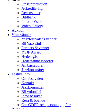
Pressinformation
Ackreditering
Recensioner
Bildbank
Intro to Ystad
Video Gallery
Auktion
Våra vänner
Yazzfestivalens vänner
Bli Yazzvän!
Partners & vänner
YSJF Award
Hedersgäst
Hedersambassadörer
Ambassadörer
Jazzkonstnärer
Festivalinfo
Om festivalen
Kontakt
Jazzkommittén
Bli volontär!
Inför besöket
Resa & boende
Om GDPR och personuppgifter