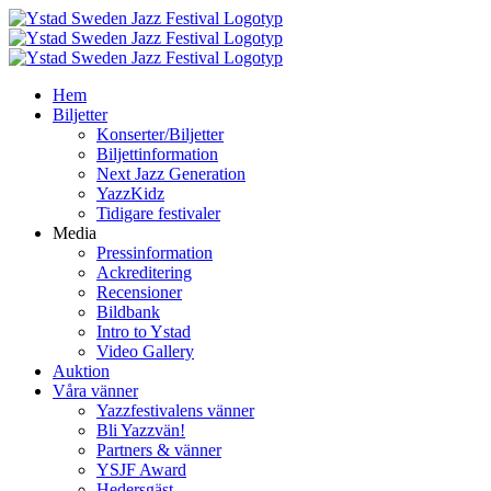
Fortsätt
till
innehållet
Hem
Biljetter
Konserter/Biljetter
Biljettinformation
Next Jazz Generation
YazzKidz
Tidigare festivaler
Media
Pressinformation
Ackreditering
Recensioner
Bildbank
Intro to Ystad
Video Gallery
Auktion
Våra vänner
Yazzfestivalens vänner
Bli Yazzvän!
Partners & vänner
YSJF Award
Hedersgäst