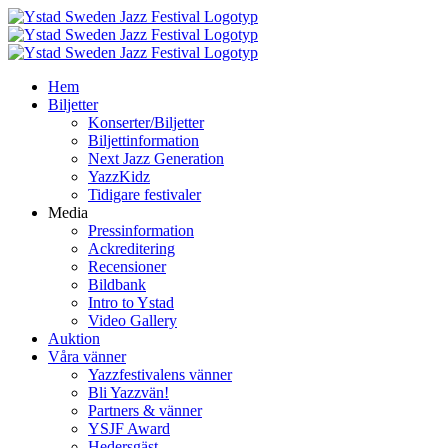
Fortsätt
till
innehållet
Hem
Biljetter
Konserter/Biljetter
Biljettinformation
Next Jazz Generation
YazzKidz
Tidigare festivaler
Media
Pressinformation
Ackreditering
Recensioner
Bildbank
Intro to Ystad
Video Gallery
Auktion
Våra vänner
Yazzfestivalens vänner
Bli Yazzvän!
Partners & vänner
YSJF Award
Hedersgäst