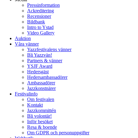
Pressinformation
Ackreditering
Recensioner
Bildbank
Intro to Ystad
Video Gallery
Auktion
Våra vänner
Yazzfestivalens vänner
Bli Yazzvän!
Partners & vänner
YSJF Award
Hedersgäst
Hedersambassadörer
Ambassadörer
Jazzkonstnärer
Festivalinfo
Om festivalen
Kontakt
Jazzkommittén
Bli volontär!
Inför besöket
Resa & boende
Om GDPR och personuppgifter