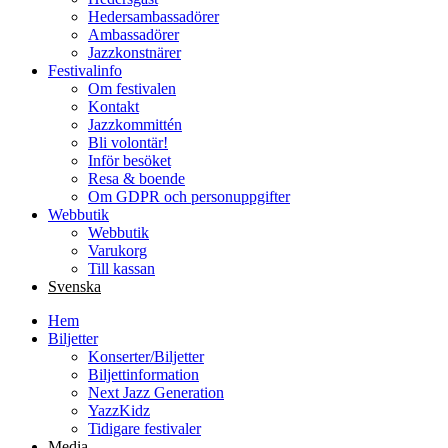
Hedersambassadörer
Ambassadörer
Jazzkonstnärer
Festivalinfo
Om festivalen
Kontakt
Jazzkommittén
Bli volontär!
Inför besöket
Resa & boende
Om GDPR och personuppgifter
Webbutik
Webbutik
Varukorg
Till kassan
Svenska
Hem
Biljetter
Konserter/Biljetter
Biljettinformation
Next Jazz Generation
YazzKidz
Tidigare festivaler
Media