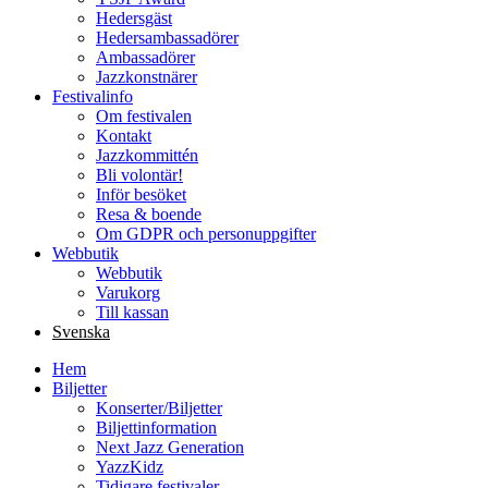
Hedersgäst
Hedersambassadörer
Ambassadörer
Jazzkonstnärer
Festivalinfo
Om festivalen
Kontakt
Jazzkommittén
Bli volontär!
Inför besöket
Resa & boende
Om GDPR och personuppgifter
Webbutik
Webbutik
Varukorg
Till kassan
Svenska
Hem
Biljetter
Konserter/Biljetter
Biljettinformation
Next Jazz Generation
YazzKidz
Tidigare festivaler