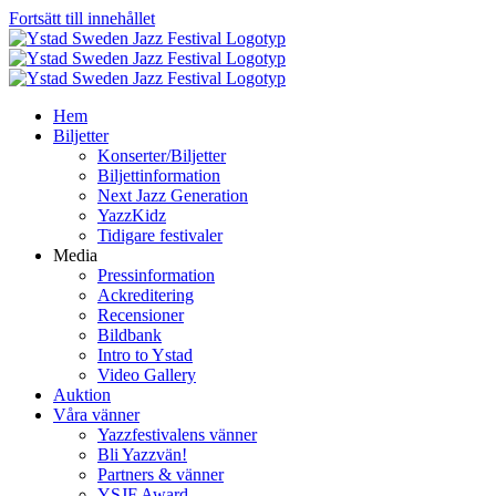
Fortsätt till innehållet
Hem
Biljetter
Konserter/Biljetter
Biljettinformation
Next Jazz Generation
YazzKidz
Tidigare festivaler
Media
Pressinformation
Ackreditering
Recensioner
Bildbank
Intro to Ystad
Video Gallery
Auktion
Våra vänner
Yazzfestivalens vänner
Bli Yazzvän!
Partners & vänner
YSJF Award