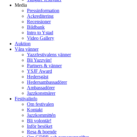
Media
Pressinformation
Ackreditering
Recensioner
Bildbank
Intro to Ystad
Video Gallery
Auktion
Våra vänner
Yazzfestivalens vänner
Bli Yazzvän!
Partners & vänner
YSJF Award
Hedersgäst
Hedersambassadörer
Ambassadörer
Jazzkonstnärer
Festivalinfo
Om festivalen
Kontakt
Jazzkommittén
Bli volontär!
Inför besöket
Resa & boende