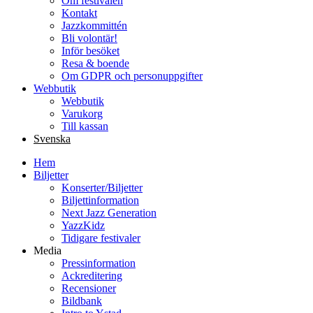
Om festivalen
Kontakt
Jazzkommittén
Bli volontär!
Inför besöket
Resa & boende
Om GDPR och personuppgifter
Webbutik
Webbutik
Varukorg
Till kassan
Svenska
Hem
Biljetter
Konserter/Biljetter
Biljettinformation
Next Jazz Generation
YazzKidz
Tidigare festivaler
Media
Pressinformation
Ackreditering
Recensioner
Bildbank