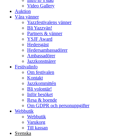
Intro to Ystad
Video Gallery
Auktion
Våra vänner
Yazzfestivalens vänner
Bli Yazzvän!
Partners & vänner
YSJF Award
Hedersgäst
Hedersambassadörer
Ambassadörer
Jazzkonstnärer
Festivalinfo
Om festivalen
Kontakt
Jazzkommittén
Bli volontär!
Inför besöket
Resa & boende
Om GDPR och personuppgifter
Webbutik
Webbutik
Varukorg
Till kassan
Svenska