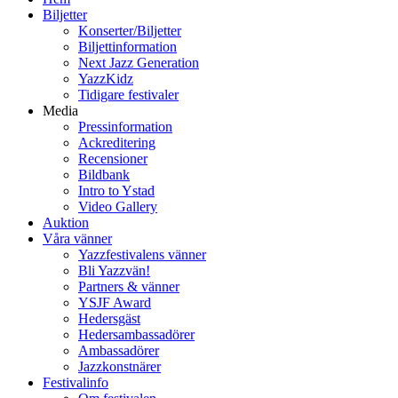
Biljetter
Konserter/Biljetter
Biljettinformation
Next Jazz Generation
YazzKidz
Tidigare festivaler
Media
Pressinformation
Ackreditering
Recensioner
Bildbank
Intro to Ystad
Video Gallery
Auktion
Våra vänner
Yazzfestivalens vänner
Bli Yazzvän!
Partners & vänner
YSJF Award
Hedersgäst
Hedersambassadörer
Ambassadörer
Jazzkonstnärer
Festivalinfo