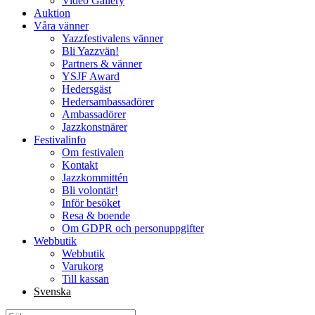
Video Gallery
Auktion
Våra vänner
Yazzfestivalens vänner
Bli Yazzvän!
Partners & vänner
YSJF Award
Hedersgäst
Hedersambassadörer
Ambassadörer
Jazzkonstnärer
Festivalinfo
Om festivalen
Kontakt
Jazzkommittén
Bli volontär!
Inför besöket
Resa & boende
Om GDPR och personuppgifter
Webbutik
Webbutik
Varukorg
Till kassan
Svenska
Sök