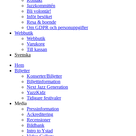
Kontakt
Jazzkommittén
Bli volontär!
Inför besöket
Resa & boende
Om GDPR och personuppgifter
Webbutik
Webbutik
Varukorg
Till kassan
Svenska
Hem
Biljetter
Konserter/Biljetter
Biljettinformation
Next Jazz Generation
YazzKidz
Tidigare festivaler
Media
Pressinformation
Ackreditering
Recensioner
Bildbank
Intro to Ystad