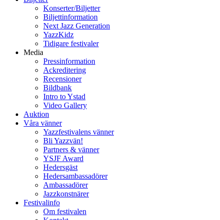
Konserter/Biljetter
Biljettinformation
Next Jazz Generation
YazzKidz
Tidigare festivaler
Media
Pressinformation
Ackreditering
Recensioner
Bildbank
Intro to Ystad
Video Gallery
Auktion
Våra vänner
Yazzfestivalens vänner
Bli Yazzvän!
Partners & vänner
YSJF Award
Hedersgäst
Hedersambassadörer
Ambassadörer
Jazzkonstnärer
Festivalinfo
Om festivalen