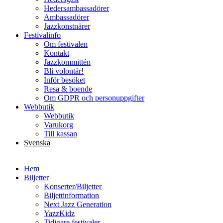
Hedersambassadörer
Ambassadörer
Jazzkonstnärer
Festivalinfo
Om festivalen
Kontakt
Jazzkommittén
Bli volontär!
Inför besöket
Resa & boende
Om GDPR och personuppgifter
Webbutik
Webbutik
Varukorg
Till kassan
Svenska
English
Hem
Biljetter
Konserter/Biljetter
Biljettinformation
Next Jazz Generation
YazzKidz
Tidigare festivaler