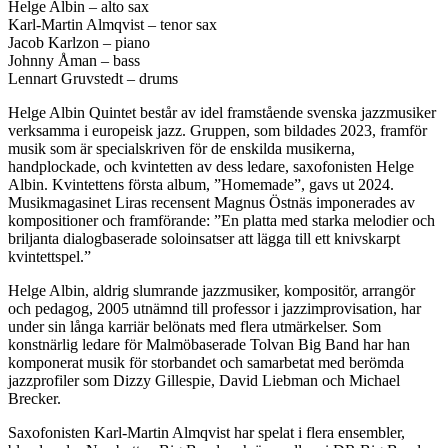
Helge Albin – alto sax
Karl-Martin Almqvist – tenor sax
Jacob Karlzon – piano
Johnny Åman – bass
Lennart Gruvstedt – drums
Helge Albin Quintet består av idel framstående svenska jazzmusiker
verksamma i europeisk jazz. Gruppen, som bildades 2023, framför
musik som är specialskriven för de enskilda musikerna,
handplockade, och kvintetten av dess ledare, saxofonisten Helge
Albin. Kvintettens första album, ”Homemade”, gavs ut 2024.
Musikmagasinet Liras recensent Magnus Östnäs imponerades av
kompositioner och framförande: ”En platta med starka melodier och
briljanta dialogbaserade soloinsatser att lägga till ett knivskarpt
kvintettspel.”
Helge Albin, aldrig slumrande jazzmusiker, kompositör, arrangör
och pedagog, 2005 utnämnd till professor i jazzimprovisation, har
under sin långa karriär belönats med flera utmärkelser. Som
konstnärlig ledare för Malmöbaserade Tolvan Big Band har han
komponerat musik för storbandet och samarbetat med berömda
jazzprofiler som Dizzy Gillespie, David Liebman och Michael
Brecker.
Saxofonisten Karl-Martin Almqvist har spelat i flera ensembler,