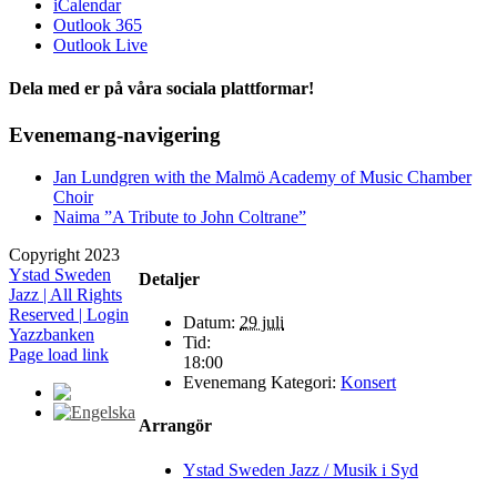
iCalendar
Outlook 365
Outlook Live
Dela med er på våra sociala plattformar!
Facebook
X
Evenemang-navigering
Jan Lundgren with the Malmö Academy of Music Chamber
Choir
Naima ”A Tribute to John Coltrane”
Copyright 2023
Ystad Sweden
Detaljer
Jazz | All Rights
Reserved |
Login
Datum:
29 juli
Yazzbanken
Tid:
Facebook
X
Instagram
Page load link
18:00
Evenemang Kategori:
Konsert
Arrangör
Till
toppen
Ystad Sweden Jazz / Musik i Syd