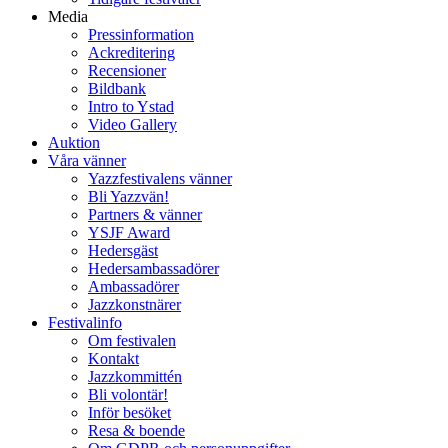
Media
Pressinformation
Ackreditering
Recensioner
Bildbank
Intro to Ystad
Video Gallery
Auktion
Våra vänner
Yazzfestivalens vänner
Bli Yazzvän!
Partners & vänner
YSJF Award
Hedersgäst
Hedersambassadörer
Ambassadörer
Jazzkonstnärer
Festivalinfo
Om festivalen
Kontakt
Jazzkommittén
Bli volontär!
Inför besöket
Resa & boende