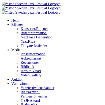
Fortsätt
till
innehållet
Hem
Biljetter
Konserter/Biljetter
Biljettinformation
Next Jazz Generation
YazzKidz
Tidigare festivaler
Media
Pressinformation
Ackreditering
Recensioner
Bildbank
Intro to Ystad
Video Gallery
Auktion
Våra vänner
Yazzfestivalens vänner
Bli Yazzvän!
Partners & vänner
YSJF Award
Hedersgäst