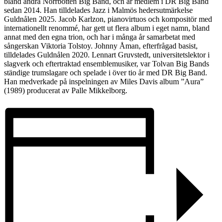
bland andra Norrbotten Big Band, och är medlem i DR Big Band
sedan 2014. Han tilldelades Jazz i Malmös hedersutmärkelse
Guldnålen 2025. Jacob Karlzon, pianovirtuos och kompositör med
internationellt renommé, har gett ut flera album i eget namn, bland
annat med den egna trion, och har i många år samarbetat med
sångerskan Viktoria Tolstoy. Johnny Åman, efterfrågad basist,
tilldelades Guldnålen 2020. Lennart Gruvstedt, universitetslektor i
slagverk och eftertraktad ensemblemusiker, var Tolvan Big Bands
ständige trumslagare och spelade i över tio år med DR Big Band.
Han medverkade på inspelningen av Miles Davis album ”Aura”
(1989) producerat av Palle Mikkelborg.