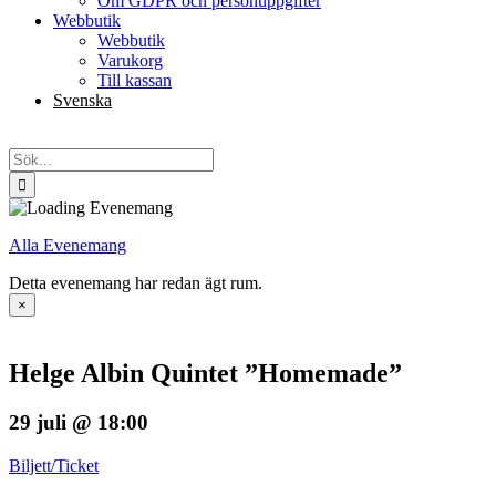
Om GDPR och personuppgifter
Webbutik
Webbutik
Varukorg
Till kassan
Svenska
English
Sök
efter:
Alla Evenemang
Detta evenemang har redan ägt rum.
×
Helge Albin Quintet ”Homemade”
29 juli @ 18:00
Biljett/Ticket