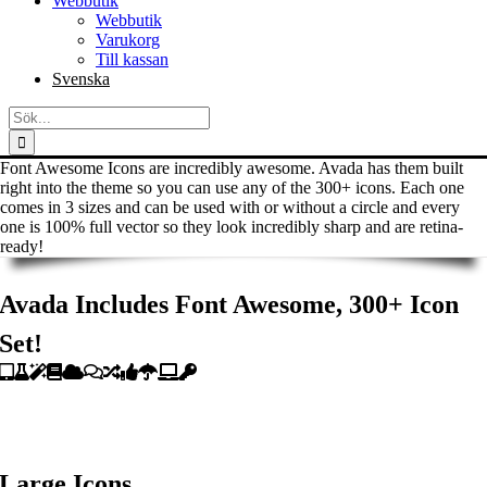
Webbutik
Webbutik
Varukorg
Till kassan
Svenska
Sök
efter:
Font Awesome Icons are incredibly awesome. Avada has them built
right into the theme so you can use any of the 300+ icons. Each one
comes in 3 sizes and can be used with or without a circle and every
one is 100% full vector so they look incredibly sharp and are retina-
ready!
Avada Includes Font Awesome, 300+ Icon
Set!
Large Icons