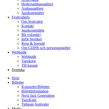
Hedersambassadörer
Ambassadörer
Jazzkonstnärer
Festivalinfo
Om festivalen
Kontakt
Jazzkommittén
Bli volontär!
Inför besöket
Resa & boende
Om GDPR och personuppgifter
Webbutik
Webbutik
Varukorg
Till kassan
Svenska
Hem
Biljetter
Konserter/Biljetter
Biljettinformation
Next Jazz Generation
YazzKidz
Tidigare festivaler
Media