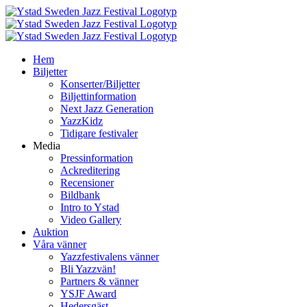
Fortsätt
till
innehållet
Hem
Biljetter
Konserter/Biljetter
Biljettinformation
Next Jazz Generation
YazzKidz
Tidigare festivaler
Media
Pressinformation
Ackreditering
Recensioner
Bildbank
Intro to Ystad
Video Gallery
Auktion
Våra vänner
Yazzfestivalens vänner
Bli Yazzvän!
Partners & vänner
YSJF Award
Hedersgäst