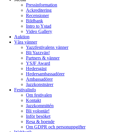
Pressinformation
Ackreditering
Recensioner
Bildbank
Intro to Ystad
Video Gallery
Auktion
Våra vänner
Yazzfestivalens vänner
Bli Yazzvän!
Partners & vänner
YSJF Award
Hedersgäst
Hedersambassadörer
Ambassadörer
Jazzkonstnärer
Festivalinfo
Om festivalen
Kontakt
Jazzkommittén
Bli volontär!
Inför besöket
Resa & boende
Om GDPR och personuppgifter