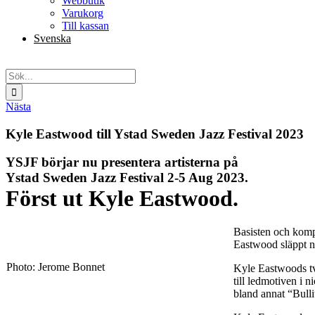
Webbutik
Varukorg
Till kassan
Svenska
English
Sök
efter:
Nästa
Kyle Eastwood till Ystad Sweden Jazz Festival 2023
YSJF börjar nu presentera artisterna på
Ystad Sweden Jazz Festival 2-5 Aug 2023.
Först ut
Kyle Eastwood.
Basisten och kompo
Eastwood släppt n
Photo: Jerome Bonnet
Kyle Eastwoods tv
till ledmotiven i 
bland annat “Bulli