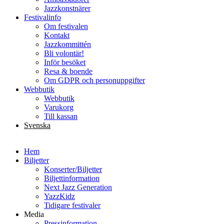
Jazzkonstnärer
Festivalinfo
Om festivalen
Kontakt
Jazzkommittén
Bli volontär!
Inför besöket
Resa & boende
Om GDPR och personuppgifter
Webbutik
Webbutik
Varukorg
Till kassan
Svenska
English
Hem
Biljetter
Konserter/Biljetter
Biljettinformation
Next Jazz Generation
YazzKidz
Tidigare festivaler
Media
Pressinformation