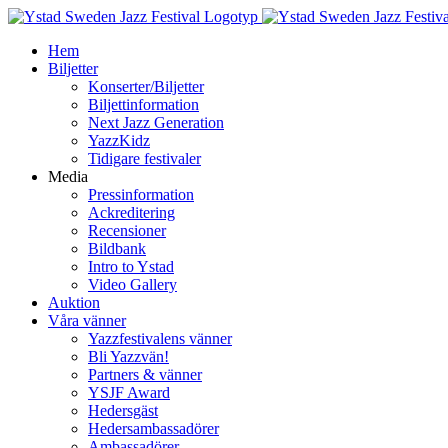
Fortsätt
till
Hem
innehållet
Biljetter
Konserter/Biljetter
Biljettinformation
Next Jazz Generation
YazzKidz
Tidigare festivaler
Media
Pressinformation
Ackreditering
Recensioner
Bildbank
Intro to Ystad
Video Gallery
Auktion
Våra vänner
Yazzfestivalens vänner
Bli Yazzvän!
Partners & vänner
YSJF Award
Hedersgäst
Hedersambassadörer
Ambassadörer