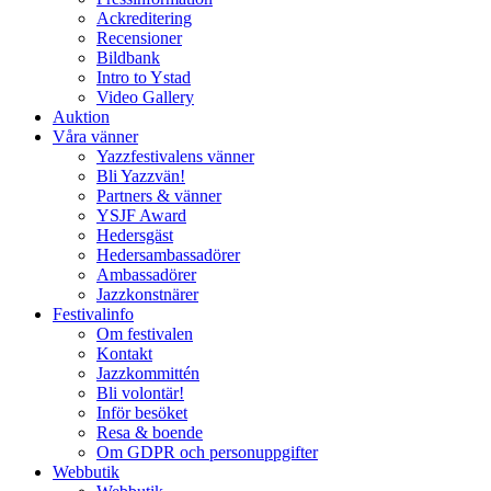
Ackreditering
Recensioner
Bildbank
Intro to Ystad
Video Gallery
Auktion
Våra vänner
Yazzfestivalens vänner
Bli Yazzvän!
Partners & vänner
YSJF Award
Hedersgäst
Hedersambassadörer
Ambassadörer
Jazzkonstnärer
Festivalinfo
Om festivalen
Kontakt
Jazzkommittén
Bli volontär!
Inför besöket
Resa & boende
Om GDPR och personuppgifter
Webbutik