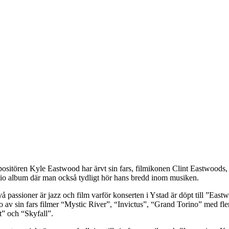
sitören Kyle Eastwood har ärvt sin fars, filmikonen Clint Eastwoods, kä
io album där man också tydligt hör hans bredd inom musiken.
å passioner är jazz och film varför konserten i Ystad är döpt till ”E
nio av sin fars filmer “Mystic River”, “Invictus”, “Grand Torino” med f
t” och “Skyfall”.