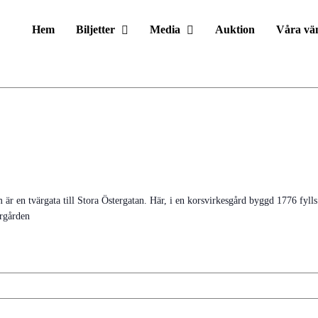
Hem
Biljetter
Media
Auktion
Våra vä
r en tvärgata till Stora Östergatan. Här, i en korsvirkesgård byggd 1776 fylls 
ergården