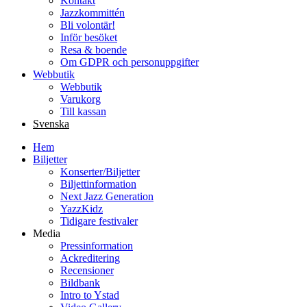
Kontakt
Jazzkommittén
Bli volontär!
Inför besöket
Resa & boende
Om GDPR och personuppgifter
Webbutik
Webbutik
Varukorg
Till kassan
Svenska
Hem
Biljetter
Konserter/Biljetter
Biljettinformation
Next Jazz Generation
YazzKidz
Tidigare festivaler
Media
Pressinformation
Ackreditering
Recensioner
Bildbank
Intro to Ystad