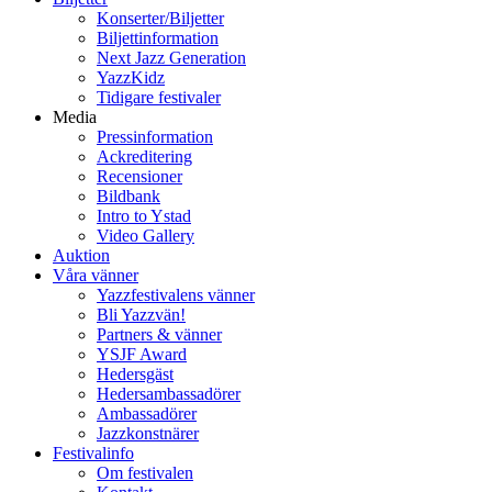
Konserter/Biljetter
Biljettinformation
Next Jazz Generation
YazzKidz
Tidigare festivaler
Media
Pressinformation
Ackreditering
Recensioner
Bildbank
Intro to Ystad
Video Gallery
Auktion
Våra vänner
Yazzfestivalens vänner
Bli Yazzvän!
Partners & vänner
YSJF Award
Hedersgäst
Hedersambassadörer
Ambassadörer
Jazzkonstnärer
Festivalinfo
Om festivalen