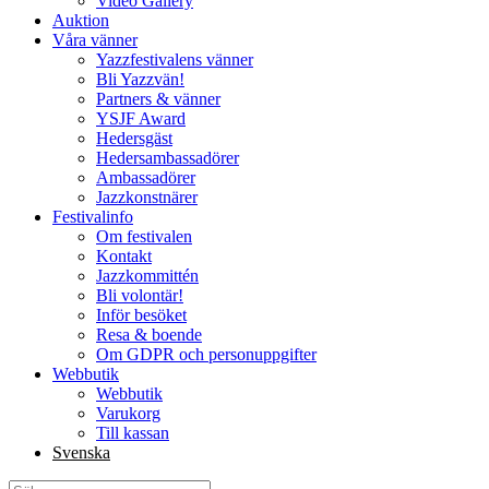
Video Gallery
Auktion
Våra vänner
Yazzfestivalens vänner
Bli Yazzvän!
Partners & vänner
YSJF Award
Hedersgäst
Hedersambassadörer
Ambassadörer
Jazzkonstnärer
Festivalinfo
Om festivalen
Kontakt
Jazzkommittén
Bli volontär!
Inför besöket
Resa & boende
Om GDPR och personuppgifter
Webbutik
Webbutik
Varukorg
Till kassan
Svenska
Sök