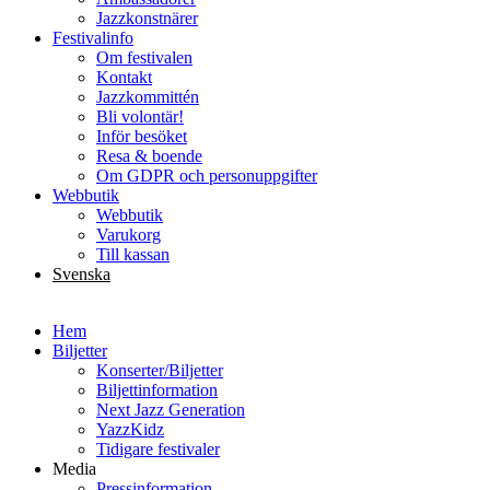
Jazzkonstnärer
Festivalinfo
Om festivalen
Kontakt
Jazzkommittén
Bli volontär!
Inför besöket
Resa & boende
Om GDPR och personuppgifter
Webbutik
Webbutik
Varukorg
Till kassan
Svenska
English
Hem
Biljetter
Konserter/Biljetter
Biljettinformation
Next Jazz Generation
YazzKidz
Tidigare festivaler
Media
Pressinformation