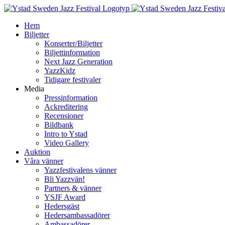
Fortsätt
till
Hem
innehållet
Biljetter
Konserter/Biljetter
Biljettinformation
Next Jazz Generation
YazzKidz
Tidigare festivaler
Media
Pressinformation
Ackreditering
Recensioner
Bildbank
Intro to Ystad
Video Gallery
Auktion
Våra vänner
Yazzfestivalens vänner
Bli Yazzvän!
Partners & vänner
YSJF Award
Hedersgäst
Hedersambassadörer
Ambassadörer