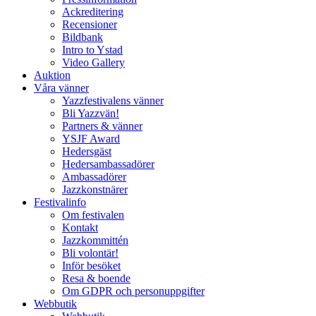
Ackreditering
Recensioner
Bildbank
Intro to Ystad
Video Gallery
Auktion
Våra vänner
Yazzfestivalens vänner
Bli Yazzvän!
Partners & vänner
YSJF Award
Hedersgäst
Hedersambassadörer
Ambassadörer
Jazzkonstnärer
Festivalinfo
Om festivalen
Kontakt
Jazzkommittén
Bli volontär!
Inför besöket
Resa & boende
Om GDPR och personuppgifter
Webbutik