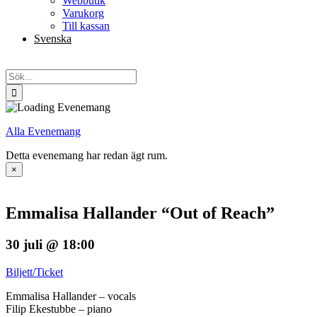
Webbutik
Varukorg
Till kassan
Svenska
English
Sök
efter:
Alla Evenemang
Detta evenemang har redan ägt rum.
×
Emmalisa Hallander “Out of Reach”
30 juli @ 18:00
Biljett/Ticket
Emmalisa Hallander – vocals
Filip Ekestubbe – piano