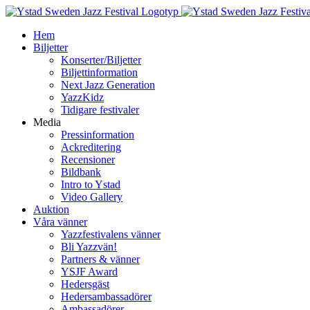
Fortsätt
till
Hem
innehållet
Biljetter
Konserter/Biljetter
Biljettinformation
Next Jazz Generation
YazzKidz
Tidigare festivaler
Media
Pressinformation
Ackreditering
Recensioner
Bildbank
Intro to Ystad
Video Gallery
Auktion
Våra vänner
Yazzfestivalens vänner
Bli Yazzvän!
Partners & vänner
YSJF Award
Hedersgäst
Hedersambassadörer
Ambassadörer