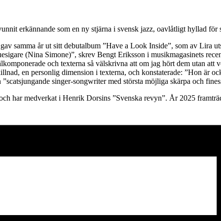
nit erkännande som en ny stjärna i svensk jazz, oavlåtligt hyllad för si
v samma år ut sitt debutalbum ”Have a Look Inside”, som av Lira utsågs
luesigare (Nina Simone)”, skrev Bengt Eriksson i musikmagasinets recen
älkomponerade och texterna så välskrivna att om jag hört dem utan att v
killnad, en personlig dimension i texterna, och konstaterade: ”Hon är 
 ”scatsjungande singer-songwriter med största möjliga skärpa och fine
och har medverkat i Henrik Dorsins ”Svenska revyn”. År 2025 framträ