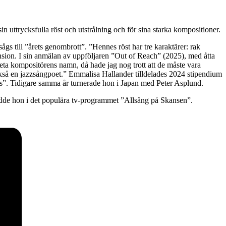
n uttrycksfulla röst och utstrålning och för sina starka kompositioner.
 till ”årets genombrott”. ”Hennes röst har tre karaktärer: rak
sion. I sin anmälan av uppföljaren ”Out of Reach” (2025), med åtta
eta kompositörens namn, då hade jag nog trott att de måste vara
också en jazzsångpoet.” Emmalisa Hallander tilldelades 2024 stipendium
ss”. Tidigare samma år turnerade hon i Japan med Peter Asplund.
dde hon i det populära tv-programmet ”Allsång på Skansen”.