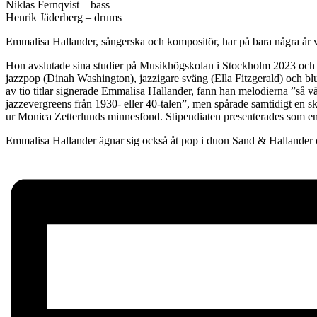
Niklas Fernqvist – bass
Henrik Jäderberg – drums
Emmalisa Hallander, sångerska och kompositör, har på bara några år vun
Hon avslutade sina studier på Musikhögskolan i Stockholm 2023 och ga
jazzpop (Dinah Washington), jazzigare sväng (Ella Fitzgerald) och b
av tio titlar signerade Emmalisa Hallander, fann han melodierna ”så v
jazzevergreens från 1930- eller 40-talen”, men spårade samtidigt en s
ur Monica Zetterlunds minnesfond. Stipendiaten presenterades som en
Emmalisa Hallander ägnar sig också åt pop i duon Sand & Hallander 