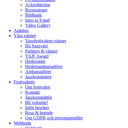
Ackreditering
Recensioner
Bildbank
Intro to Ystad
Video Gallery
Auktion
Våra vänner
Yazzfestivalens vänner
Bli Yazzvän!
Partners & vänner
YSJF Award
Hedersgäst
Hedersambassadörer
Ambassadörer
Jazzkonstnärer
Festivalinfo
Om festivalen
Kontakt
Jazzkommittén
Bli volontär!
Inför besöket
Resa & boende
Om GDPR och personuppgifter
Webbutik