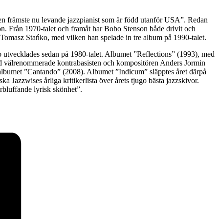
den främste nu levande jazzpianist som är född utanför USA”. Redan
n. Från 1970-talet och framåt har Bobo Stenson både drivit och
omasz Stańko, med vilken han spelade in tre album på 1990-talet.
 utvecklades sedan på 1980-talet. Albumet ”Reflections” (1993), med
 med välrenommerade kontrabasisten och kompositören Anders Jormin
 albumet ”Cantando” (2008). Albumet ”Indicum” släpptes året därpå
 Jazzwises årliga kritikerlista över årets tjugo bästa jazzskivor.
rbluffande lyrisk skönhet”.