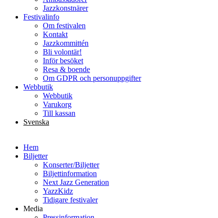
Jazzkonstnärer
Festivalinfo
Om festivalen
Kontakt
Jazzkommittén
Bli volontär!
Inför besöket
Resa & boende
Om GDPR och personuppgifter
Webbutik
Webbutik
Varukorg
Till kassan
Svenska
English
Hem
Biljetter
Konserter/Biljetter
Biljettinformation
Next Jazz Generation
YazzKidz
Tidigare festivaler
Media
Pressinformation