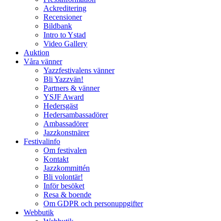
Ackreditering
Recensioner
Bildbank
Intro to Ystad
Video Gallery
Auktion
Våra vänner
Yazzfestivalens vänner
Bli Yazzvän!
Partners & vänner
YSJF Award
Hedersgäst
Hedersambassadörer
Ambassadörer
Jazzkonstnärer
Festivalinfo
Om festivalen
Kontakt
Jazzkommittén
Bli volontär!
Inför besöket
Resa & boende
Om GDPR och personuppgifter
Webbutik