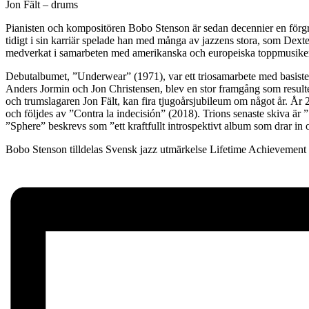
Jon Fält – drums
Pianisten och kompositören Bobo Stenson är sedan decennier en förgr
tidigt i sin karriär spelade han med många av jazzens stora, som De
medverkat i samarbeten med amerikanska och europeiska toppmusiker 
Debutalbumet, ”Underwear” (1971), var ett triosamarbete med basist
Anders Jormin och Jon Christensen, blev en stor framgång som result
och trumslagaren Jon Fält, kan fira tjugoårsjubileum om något år. Å
och följdes av ”Contra la indecisión” (2018). Trions senaste skiva är ”
”Sphere” beskrevs som ”ett kraftfullt introspektivt album som drar in 
Bobo Stenson tilldelas Svensk jazz utmärkelse Lifetime Achievement