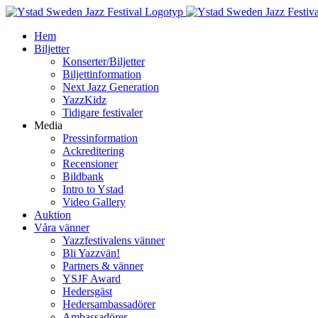
Fortsätt
till
Hem
innehållet
Biljetter
Konserter/Biljetter
Biljettinformation
Next Jazz Generation
YazzKidz
Tidigare festivaler
Media
Pressinformation
Ackreditering
Recensioner
Bildbank
Intro to Ystad
Video Gallery
Auktion
Våra vänner
Yazzfestivalens vänner
Bli Yazzvän!
Partners & vänner
YSJF Award
Hedersgäst
Hedersambassadörer
Ambassadörer