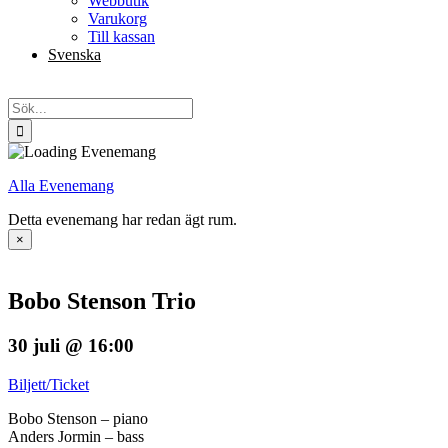
Webbutik
Varukorg
Till kassan
Svenska
English
Sök
efter:
Alla Evenemang
Detta evenemang har redan ägt rum.
×
Bobo Stenson Trio
30 juli @ 16:00
Biljett/Ticket
Bobo Stenson – piano
Anders Jormin – bass