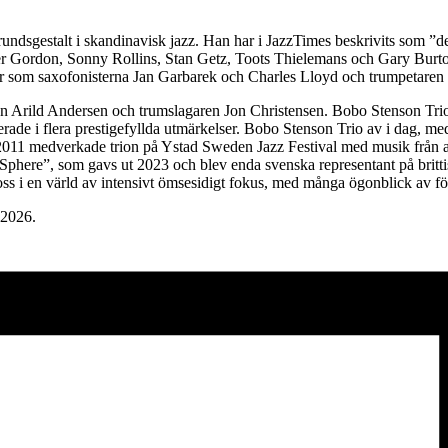
undsgestalt i skandinavisk jazz. Han har i JazzTimes beskrivits som ”
xter Gordon, Sonny Rollins, Stan Getz, Toots Thielemans och Gary Burto
som saxofonisterna Jan Garbarek och Charles Lloyd och trumpetaren T
en Arild Andersen och trumslagaren Jon Christensen. Bobo Stenson Trio
erade i flera prestigefyllda utmärkelser. Bobo Stenson Trio av i dag,
r 2011 medverkade trion på Ystad Sweden Jazz Festival med musik från
Sphere”, som gavs ut 2023 och blev enda svenska representant på brittiska
oss i en värld av intensivt ömsesidigt fokus, med många ögonblick av fö
 2026.